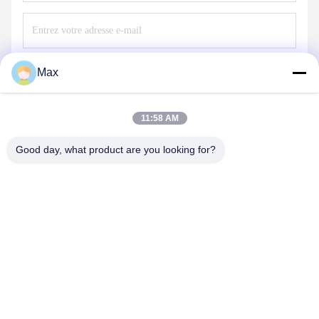
Max
Envoyer
11:58 AM
Good day, what product are you looking for?
BEYDE TRADING CO.,LTD
max@beyde.cn
+86-18606615951
Village Baoantun, ville de Shawa, ville de Hejian, ville de