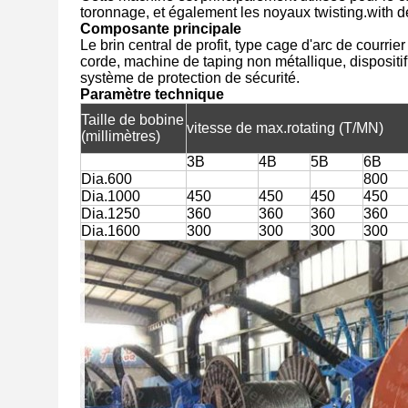
toronnage, et également les noyaux twisting.with de 
Composante principale
Le brin central de profit, type cage d'arc de courr
corde, machine de taping non métallique, dispositif 
système de protection de sécurité.
Paramètre technique
Taille de bobine
vitesse de max.rotating (T/MN)
(millimètres)
3B
4B
5B
6B
Dia.600
800
Dia.1000
450
450
450
450
Dia.1250
360
360
360
360
Dia.1600
300
300
300
300