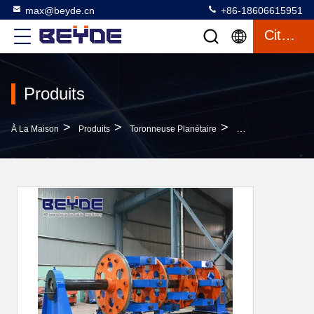
max@beyde.cn
+86-18606615951
Citation
Produits
>
>
>
À La Maison
Produits
Toronneuse Planétaire
Toronneuse Planéta