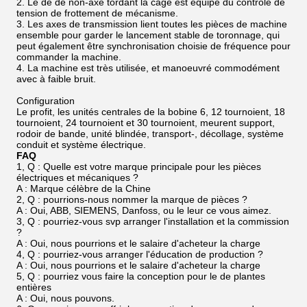
2. Le dé de non-axe tordant la cage est équipé du contrôle de
tension de frottement de mécanisme.
3. Les axes de transmission lient toutes les pièces de machine
ensemble pour garder le lancement stable de toronnage, qui
peut également être synchronisation choisie de fréquence pour
commander la machine.
4. La machine est très utilisée, et manoeuvré commodément
avec à faible bruit.
Configuration
Le profit, les unités centrales de la bobine 6, 12 tournoient, 18
tournoient, 24 tournoient et 30 tournoient, meurent support,
rodoir de bande, unité blindée, transport-, décollage, système
conduit et système électrique.
FAQ
1, Q : Quelle est votre marque principale pour les pièces
électriques et mécaniques ?
A : Marque célèbre de la Chine
2, Q : pourrions-nous nommer la marque de pièces ?
A : Oui, ABB, SIEMENS, Danfoss, ou le leur ce vous aimez.
3, Q : pourriez-vous svp arranger l'installation et la commission
?
A : Oui, nous pourrions et le salaire d'acheteur la charge
4, Q : pourriez-vous arranger l'éducation de production ?
A : Oui, nous pourrions et le salaire d'acheteur la charge
5, Q : pourriez vous faire la conception pour le de plantes
entières
A : Oui, nous pouvons.