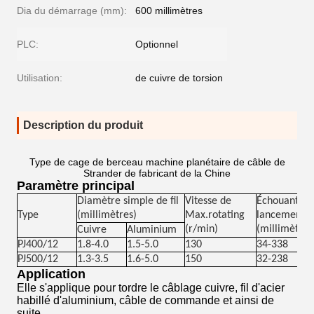
Dia du démarrage (mm):
600 millimètres
PLC:
Optionnel
Utilisation:
de cuivre de torsion
Description du produit
Type de cage de berceau machine planétaire de câble de
Strander de fabricant de la Chine
Paramètre principal
Diamètre simple de fil
Vitesse de
Échouant le
Type
(millimètres)
Max.rotating
lancement
(r/min)
(millimètre)
Cuivre
Aluminium
PJ400/12
1.8-4.0
1.5-5.0
130
34-338
PJ500/12
1.3-3.5
1.6-5.0
150
32-238
Application
Elle s'applique pour tordre le câblage cuivre, fil d'acier
habillé d'aluminium, câble de commande et ainsi de
suite.