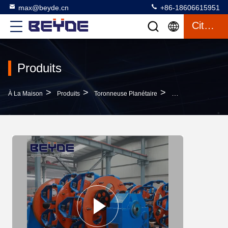
max@beyde.cn
+86-18606615951
Citation
Produits
>
>
>
À La Maison
Produits
Toronneuse Planétaire
Consommation Plan