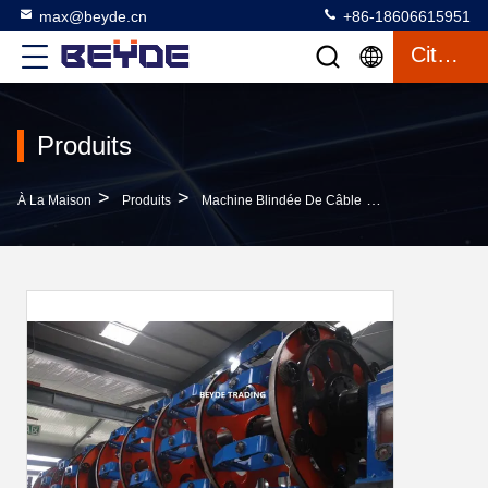
max@beyde.cn
+86-18606615951
Citation
Produits
>
>
>
À La Maison
Produits
Machine Blindée De Câble
Contrôle Élect