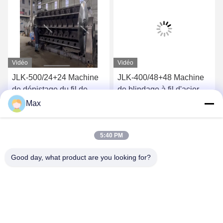
Vidéo
Vidéo
JLK-500/24+24 Machine
JLK-400/48+48 Machine
de dépistage du fil de
de blindage à fil d'acier
cuivre PLC à cadre rigide
plat Facile à utiliser
Max
Obtenez le meilleur prix
Obtenez le meilleur prix
5:40 PM
Good day, what product are you looking for?
BEYDE TRADING CO.,LTD