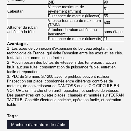
24B
90
Vitesse maximum de
51
Cabestan
revêtement (
m/min
)
Puissance de moteur (
kilowatt
)
55
Vitesse tournante de maximum
500
(
T/MN
)
Attacher du ruban
Attacher du ruban adhésif au
adhésif à la tête
sans étape, rég
lancement
Puissance de moteur (
kilowatts
)
11
Avantage :
1.
Les axes de connexion d'expansion du berceau adoptant la
technologie de France, qui évite l'abrasion entre les axes et les clés.
Installation et commission faciles.
2.
Aucun besoin des boîtes de vitesse ni des terre-axes ; aucun
bruit, aucune fuite, consommation de puissance faible, entretien
facile et réparation
3, PLC de Siemens S7-200 avec le profibus peuvent réaliser
l'inspection sur place, coordonnée entre différents contrôles de
moteurs, de convertisseur de DANFOSS que le C.C CIRCULE EN
VOITURE en marche et en arrêt, opération, et contrôle de vitesse.
Des paramètres ont pu être placés, changés et montrés sur l'ÉCRAN
TACTILE. Contrôle électrique anticipé, opération facile, et opération
fiable
Tags:
Machine d'armature de câble