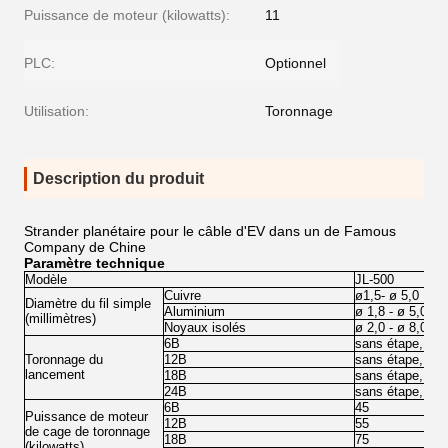
Puissance de moteur (kilowatts):
11
PLC:
Optionnel
Utilisation:
Toronnage
Description du produit
Strander planétaire pour le câble d'EV dans un de Famous
Company de Chine
Paramètre technique
Modèle
JL-500
Cuivre
ø
1,5-
ø
5,0
Diamètre du fil simple
Aluminium
ø
1,8 -
ø
5,0
(
millimètres
)
Noyaux isolés
ø
2,0 -
ø
8,0
6B
sans étape, rég
Toronnage du
12B
sans étape, rég
lancement
18B
sans étape, rég
24B
sans étape, rég
6B
45
Puissance de moteur
12B
55
de cage de toronnage
18B
75
(
kilowatts
)