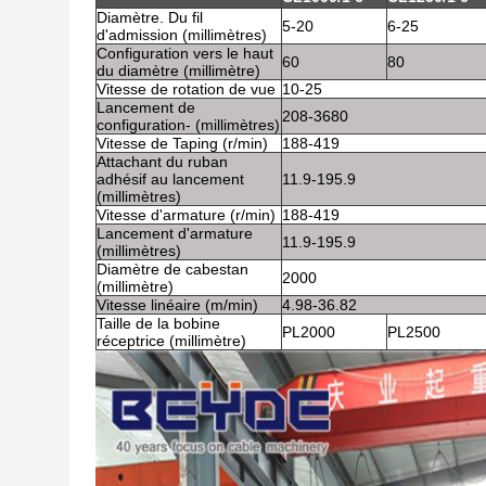
Diamètre. Du fil
5-20
6-25
d'admission (millimètres)
Configuration vers le haut
60
80
du diamètre (millimètre)
Vitesse de rotation de vue
10-25
Lancement de
208-3680
configuration- (millimètres)
Vitesse de Taping (r/min)
188-419
Attachant du ruban
adhésif au lancement
11.9-195.9
(millimètres)
Vitesse d'armature (r/min)
188-419
Lancement d'armature
11.9-195.9
(millimètres)
Diamètre de cabestan
2000
(millimètre)
Vitesse linéaire (m/min)
4.98-36.82
Taille de la bobine
PL2000
PL2500
réceptrice (millimètre)