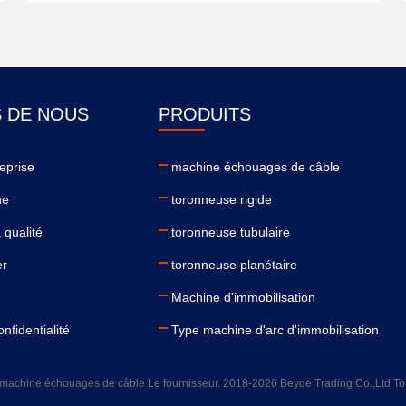
 DE NOUS
PRODUITS
reprise
machine échouages de câble
ne
toronneuse rigide
 qualité
toronneuse tubulaire
er
toronneuse planétaire
Machine d'immobilisation
onfidentialité
Type machine d'arc d'immobilisation
machine échouages de câble Le fournisseur. 2018-2026 Beyde Trading Co.,Ltd Tous