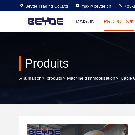
Beyde Trading Co.,Ltd
max@beyde.cn
+86-
MAISON
PRODUITS
Produits
À la maison
>
produits
>
Machine d'immobilisation
>
Câble C