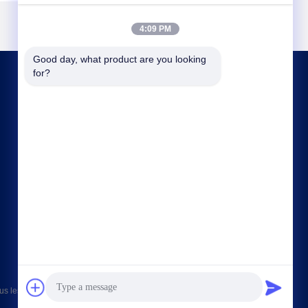
4:09 PM
Good day, what product are you looking 
for?
NOUS CONTACTER
max@beyde.cn
+86-18606615951
Village Baoantun, ville de Shawa, ville de Hejian,
ville de Cangzhou, province du Hebei, Chine
 les droits réservés.