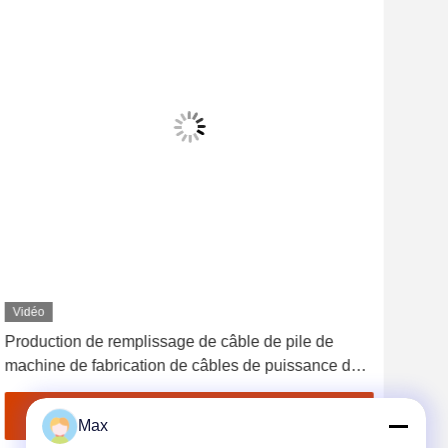
Vidéo
Vid
Production de remplissage de câble de pile de
50r
machine de fabrication de câbles de puissance de
Réc
PLC
Obtenez le meilleur prix
Max