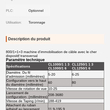
PLC:
Optionnel
Utilisation:
Toronnage
Description du produit
800/1+1+3 machine d'immobilisation de câble avec le cher
dispositif transversal
Paramètre technique
CL1000/1 1 3
CL1250/1 1 3
Spécifications
CL1
CL1000/1 6
CL1250/1 6
Diamètre. Du fil
5-20
6-25
10-
d'admission (millimètres)
Configuration vers le haut
60
80
100
du diamètre (millimètre)
Vitesse de rotation de vue
10-25
5-1
Lancement de
208-3680
420
configuration- (millimètres)
Vitesse de Taping (r/min)
188-419
188
Attachant du ruban
adhésif au lancement
11.9-195.9
13-