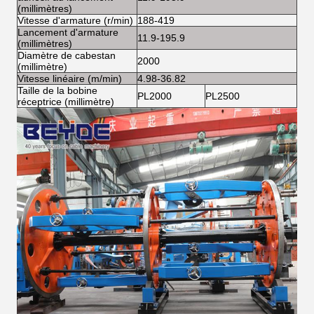
(millimètres)
Vitesse d'armature (r/min)
188-419
188
Lancement d'armature
11.9-195.9
13-
(millimètres)
Diamètre de cabestan
2000
200
(millimètre)
Vitesse linéaire (m/min)
4.98-36.82
5.3
Taille de la bobine
PL2000
PL2500
PL
réceptrice (millimètre)