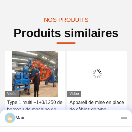
NOS PRODUITS
Produits similaires
Vidéo
Vidéo
Type 1 multi +1+3/1250 de
Appareil de mise en place
berceau de machine de
de câbles de type
fabrication de câbles de
planétaire 1250/1+4
Max
puissance du noyau
Énergétiquement efficace
Obtenez le meilleur prix
Obtenez le meilleur prix
50rpm écologique