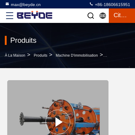
max@beyde.cn
+86-18606615951
Citation
Produits
>
>
>
À La Maison
Produits
Machine D'immobilisation
Machine D'immob