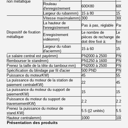
non métallique
Rouleau
600X
80
600X
8
d'enregistrement
Largeur du ruban
mm
)
15 à 80
15 à 8
Vitesse maximale
mm
)
300
300
La hauteur de
Pas à pas, réglable
Pas à p
l'enregistrement
Dispositif de fixation
Le nombre de
Le nom
Enregistrement
métallique
pièces de rechange
de rech
vidéo
mm
)
doit être fixé à:
fixé à:
Largeur du ruban
15 à 60
15 à 6
d'acier
mm
)
Le salaire central est payé
mm
)
PN2000 à 2500
PN2500
Rembourser le stand
mm
)
PN1250 à 1600
PN1600
Prenez la taille de la tête du tambour.
mm
)
PN2000 à 2500
PN2500
Spécification du blindage par fil d'acier
500 PND
PND 50
Puissance du moteur
KW
)
45
55
La puissance du moteur de la station de
22
45
paiement centrale
KW
)
La puissance du moteur du support de
15
15
paiement
KW
)
Puissance du moteur du support de
2.2
2.2
traversement
KW
)
Prenez la puissance du moteur de
5.5 ((2 unités)
5.5 ((2
stand.
KW
)
Hauteur centrale
mm
)
1000
1000
Présentation des produits