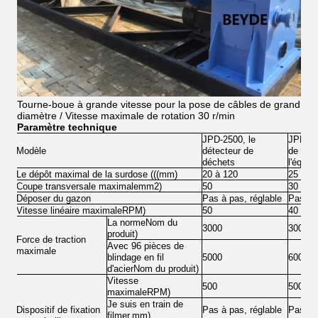
Tourne-boue à grande vitesse pour la pose de câbles de grand
diamètre / Vitesse maximale de rotation 30 r/min
Paramètre technique
JPD-2500, le
JPD-31
Modèle
détecteur de
de tél
déchets
l'équip
Le dépôt maximal de la surdose (((
mm
)
20 à 120
25 à 1
Coupe transversale maximale
mm2
)
50
30
Déposer du gazon
Pas à pas, réglable
Pas à p
Vitesse linéaire maximale
RPM
)
50
40
La norme
Nom du
3000
3000
produit
)
Force de traction
Avec 96 pièces de
maximale
blindage en fil
5000
6000
d'acier
Nom du produit
)
Vitesse
500
500
maximale
RPM
)
Je suis en train de
Dispositif de fixation
Pas à pas, réglable
Pas à p
filmer.
mm
)