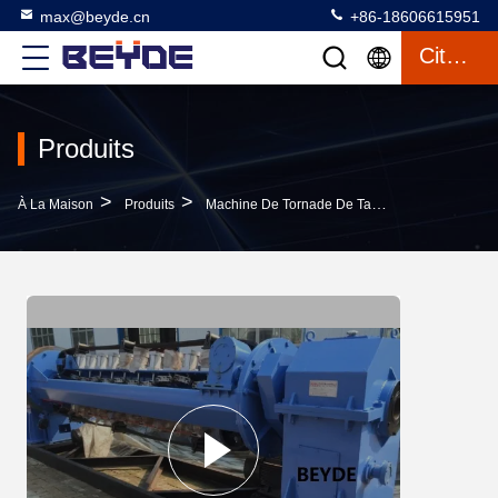
max@beyde.cn
+86-18606615951
Citation
Produits
>
>
>
À La Maison
Produits
Machine De Tornade De Tambour
72 Machi