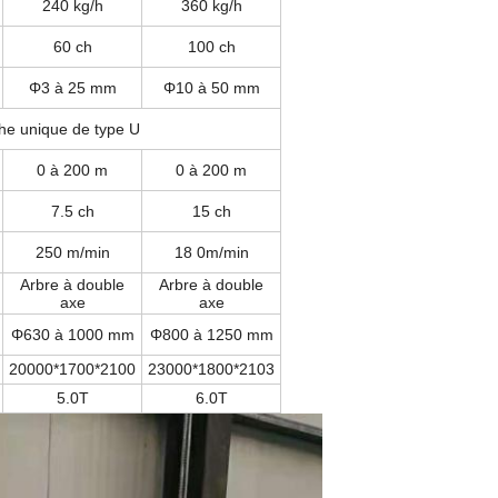
240 kg/h
360 kg/h
60 ch
100 ch
Φ3 à 25 mm
Φ10 à 50 mm
he unique de type U
0 à 200 m
0 à 200 m
7.5 ch
15 ch
250 m/min
18 0m/min
Arbre à double
Arbre à double
axe
axe
Φ630 à 1000 mm
Φ800 à 1250 mm
20000*1700*2100
23000*1800*2103
5.0T
6.0T