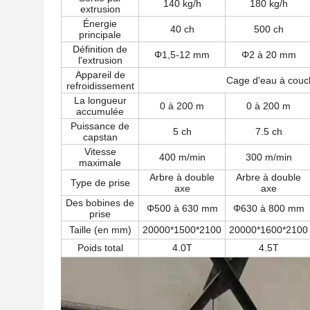
140 kg/h
180 kg/h
extrusion
Énergie
40 ch
500 ch
principale
Définition de
Φ1,5-12 mm
Φ2 à 20 mm
l'extrusion
Appareil de
Cage d'eau à couc
refroidissement
La longueur
0 à 200 m
0 à 200 m
accumulée
Puissance de
5 ch
7.5 ch
capstan
Vitesse
400 m/min
300 m/min
maximale
Arbre à double
Arbre à double
Type de prise
axe
axe
Des bobines de
Φ500 à 630 mm
Φ630 à 800 mm
prise
Taille (en mm)
20000*1500*2100
20000*1600*2100
Poids total
4.0T
4.5T