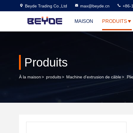
Beyde Trading Co.,Ltd
max@beyde.cn
+86-
MAISON
PRODUITS
Produits
À la maison
>
produits
>
Machine d'extrusion de câble
>
Pli