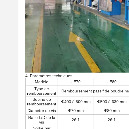
4. Paramètres techniques
Modèle
- E70
- E80
Type de
Remboursement passif de poudre mag
remboursement
Bobine de
Φ400 à 500 mm
Φ500 à 630 mm
remboursement
Diamètre de vis
Φ70 mm
Φ80 mm
Ratio L/D de la
26:1
26:1
vis
Sortie par