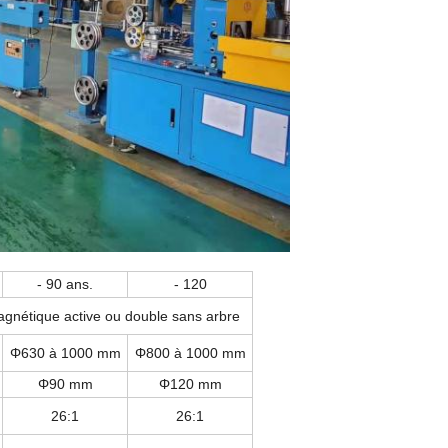
- 90 ans.
- 120
nétique active ou double sans arbre
Φ630 à 1000 mm
Φ800 à 1000 mm
Φ90 mm
Φ120 mm
26:1
26:1