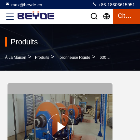
max@beyde.cn
+86-18606615951
Citation
Produits
>
>
>
À La Maison
Produits
Toronneuse Rigide
630/12+18 Toronneuse Rigide Avec La Vitesse Individuelle Du Moteur 240rpm