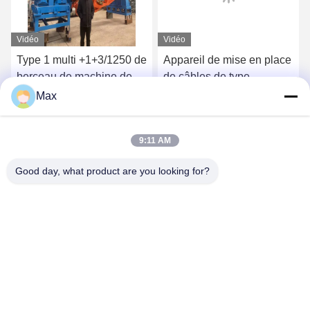
Vidéo
Vidéo
Type 1 multi +1+3/1250 de
Appareil de mise en place
berceau de machine de
de câbles de type
fabrication de câbles de
planétaire 1250/1+4
Max
puissance du noyau
Énergétiquement efficace
Obtenez le meilleur prix
Obtenez le meilleur prix
50rpm écologique
9:11 AM
Good day, what product are you looking for?
BEYDE TRADING CO.,LTD
max@beyde.cn
+86-18606615951