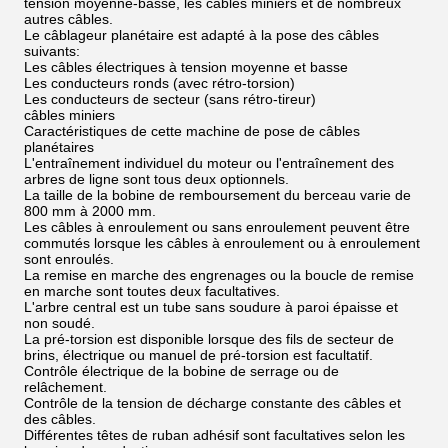
tension moyenne-basse, les câbles miniers et de nombreux
autres câbles.
Le câblageur planétaire est adapté à la pose des câbles
suivants:
Les câbles électriques à tension moyenne et basse
Les conducteurs ronds (avec rétro-torsion)
Les conducteurs de secteur (sans rétro-tireur)
câbles miniers
Caractéristiques de cette machine de pose de câbles
planétaires
L'entraînement individuel du moteur ou l'entraînement des
arbres de ligne sont tous deux optionnels.
La taille de la bobine de remboursement du berceau varie de
800 mm à 2000 mm.
Les câbles à enroulement ou sans enroulement peuvent être
commutés lorsque les câbles à enroulement ou à enroulement
sont enroulés.
La remise en marche des engrenages ou la boucle de remise
en marche sont toutes deux facultatives.
L'arbre central est un tube sans soudure à paroi épaisse et
non soudé.
La pré-torsion est disponible lorsque des fils de secteur de
brins, électrique ou manuel de pré-torsion est facultatif.
Contrôle électrique de la bobine de serrage ou de
relâchement.
Contrôle de la tension de décharge constante des câbles et
des câbles.
Différentes têtes de ruban adhésif sont facultatives selon les