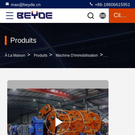
max@beyde.cn
+86-18606615951
Citation
Produits
>
>
>
À La Maison
Produits
Machine D'immobilisation
1000-1600 Type 