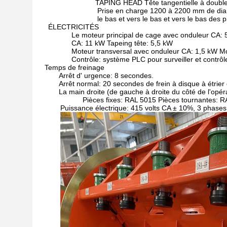
TAPING HEAD Tête tangentielle à double c
Prise en charge 1200 à 2200 mm de diam
le bas et vers le bas et vers le bas des 
ÉLECTRICITÉS
Le moteur principal de cage avec onduleur CA:
CA: 11 kW Tapeing tête: 5,5 kW
Moteur transversal avec onduleur CA: 1,5 kW M
Contrôle: système PLC pour surveiller et contrôler
Temps de freinage
Arrêt d' urgence: 8 secondes.
Arrêt normal: 20 secondes de frein à disque à étrie
La main droite (de gauche à droite du côté de l'opér
Pièces fixes: RAL 5015 Pièces tournantes: R
Puissance électrique: 415 volts CA ± 10%, 3 phases,