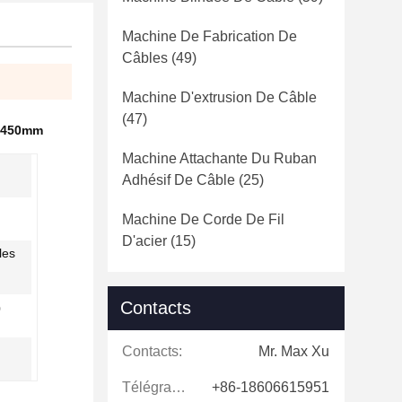
Machine De Fabrication De
Câbles
(49)
Machine D'extrusion De Câble
(47)
e 450mm
Machine Attachante Du Ruban
Adhésif De Câble
(25)
Machine De Corde De Fil
D'acier
(15)
les
Contacts
0
Contacts:
Mr. Max Xu
Télégramme:
+86-18606615951