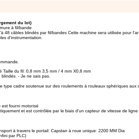
rgement du lot)
mure à fil/bande
 48 câbles blindés par fil/bandes Cette machine sera utilisée pour l'
es d'instrumentation.
 commande.
isolé Taille du fil: 0,8 mm 3,5 mm / 4 mm X0,8 mm
blindés. - Je ne sais pas.
de type cadre soutenue sur des roulements à rouleaux sphériques aux
est fourni motorisé
ement et est contrôlée par le biais d'un capteur de vitesse de ligne 
nsport à travers le portail: Capstan à roue unique: 2200 MM Dia
fini par PLC)