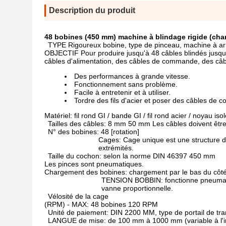
Description du produit
48 bobines (450 mm) machine à blindage rigide (cha
TYPE Rigoureux bobine, type de pinceau, machine à ar
OBJECTIF Pour produire jusqu'à 48 câbles blindés jusqu'à
câbles d'alimentation, des câbles de commande, des câbl
Des performances à grande vitesse.
Fonctionnement sans problème.
Facile à entretenir et à utiliser.
Tordre des fils d'acier et poser des câbles de
Matériel: fil rond GI / bande GI / fil rond acier / noyau 
Tailles des câbles: 8 mm 50 mm Les câbles doivent être 
N° des bobines: 48 [rotation]
Cages: Cage unique est une structure 
extrémités.
Taille du cochon: selon la norme DIN 46397 450 mm
Les pinces sont pneumatiques.
Chargement des bobines: chargement par le bas du côté 
TENSION BOBBIN: fonctionne pneumatiqu
vanne proportionnelle.
Vélosité de la cage
(RPM) - MAX: 48 bobines 120 RPM
Unité de paiement: DIN 2200 MM, type de portail de tra
LANGUE de mise: de 100 mm à 1000 mm (variable à l'in