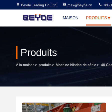
Beyde Trading Co.,Ltd
max@beyde.cn
+86-
MAISON
PRODUITS
Produits
À la maison
>
produits
>
Machine blindée de câble
>
48 Cha