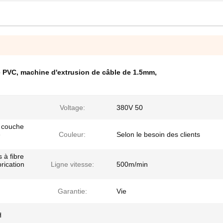
e PVC
,
machine d'extrusion de câble de 1.5mm
,
Voltage:
380V 50
e couche
e
Couleur:
Selon le besoin des clients
 à fibre
rication
Ligne vitesse:
500m/min
Garantie:
Vie
H