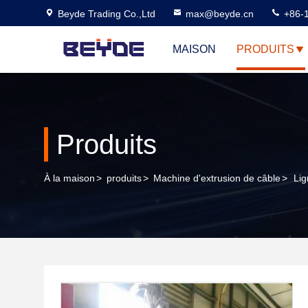
Beyde Trading Co.,Ltd
max@beyde.cn
+86-
MAISON
PRODUITS
Produits
À la maison
>
produits
>
Machine d'extrusion de câble
>
Lig