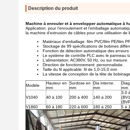
Description du produit
Machine à enrouler et à envelopper automatique à h
Application: pour l'enroulement et l'emballage automati
la machine d'extrusion de câbles pour une utilisation de l
Matériaux d'emballage: film PVC/film PE/film P
Stockage de 99 spécifications de bobines différ
Fonction de détection automatique des erreurs
Le système de contrôle PLC avec le panneau tac
L'alimentation: AC380V, 50 Hz, ou sur mesure.
Direction de fonctionnement: personnalisée.
Taille du fil applicable: fil de 1,0-15,0 mm
La vitesse de conception de la tête de bobinage
Hauteur en
Surdose en
Dia interne.
Diag
Modèle
mm
mm
mm
mm
3.0 
V1040
40 à 100
200 à 400
140 à 200
(BV1
(BV
V1860
60 à 180
220 à 600
180 à 250
5 à 