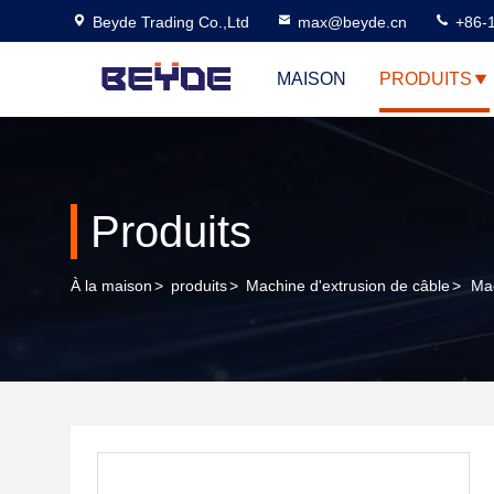
Beyde Trading Co.,Ltd
max@beyde.cn
+86-
MAISON
PRODUITS
Produits
À la maison
>
produits
>
Machine d'extrusion de câble
>
Mac