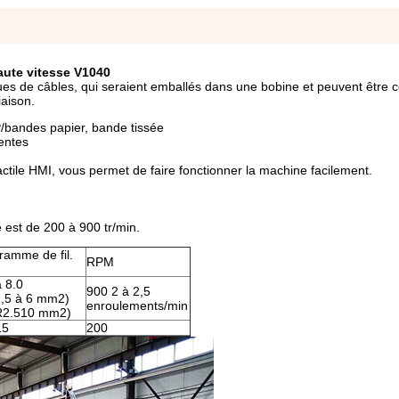
aute vitesse V1040
ques de câbles, qui seraient emballés dans une bobine et peuvent être 
iaison.
P/bandes papier, bande tissée
entes
tile HMI, vous permet de faire fonctionner la machine facilement.
 est de 200 à 900 tr/min.
ramme de fil.
RPM
à 8.0
900 2 à 2,5
,5 à 6 mm2)
enroulements/min
R2.510 mm2)
15
200