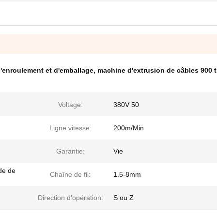
d'enroulement et d'emballage
,
machine d'extrusion de câbles 900 t
Voltage:
380V 50
Ligne vitesse:
200m/Min
Garantie:
Vie
de de
Chaîne de fil:
1.5-8mm
Direction d'opération:
S ou Z