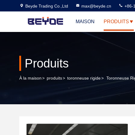
Beyde Trading Co.,Ltd
max@beyde.cn
+86-
MAISON
PRODUITS
Produits
À la maison
>
produits
>
toronneuse rigide
>
Toronneuse Ri