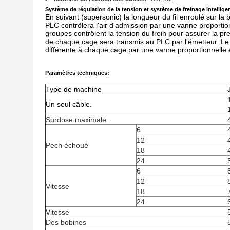
Système de régulation de la tension et système de freinage intellige
En suivant (supersonic) la longueur du fil enroulé sur la 
PLC contrôlera l'air d'admission par une vanne proportion
groupes contrôlent la tension du frein pour assurer la pre
de chaque cage sera transmis au PLC par l'émetteur. Le 
différente à chaque cage par une vanne proportionnelle 
Paramètres techniques:
Type de machine
Un seul câble.
Surdose maximale.
6
12
Pech échoué
18
24
6
12
Vitesse
18
24
Vitesse
Des bobines