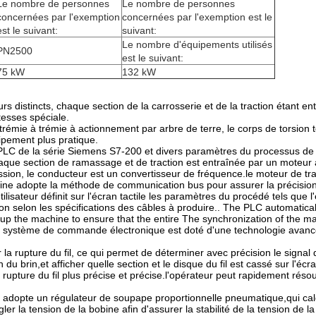
Le nombre de personnes
Le nombre de personnes
concernées par l'exemption
concernées par l'exemption est le
est le suivant:
suivant:
Le nombre d'équipements utilisés
PN2500
est le suivant:
75 kW
132 kW
 distincts, chaque section de la carrosserie et de la traction étant en
tesses spéciale.
trémie à trémie à actionnement par arbre de terre, le corps de torsion 
quipement plus pratique.
 PLC de la série Siemens S7-200 et divers paramètres du processus de
.Chaque section de ramassage et de traction est entraînée par un moteur
ssion, le conducteur est un convertisseur de fréquence.le moteur de tra
chine adopte la méthode de communication bus pour assurer la précision
ilisateur définit sur l'écran tactile les paramètres du procédé tels que 
ion selon les spécifications des câbles à produire.. The PLC automatical
 up the machine to ensure that the entire The synchronization of the m
Le système de commande électronique est doté d'une technologie avanc
 la rupture du fil, ce qui permet de déterminer avec précision le signal
u brin,et afficher quelle section et le disque du fil est cassé sur l'écra
a rupture du fil plus précise et précise.l'opérateur peut rapidement réso
 adopte un régulateur de soupape proportionnelle pneumatique,qui calc
r la tension de la bobine afin d'assurer la stabilité de la tension de l