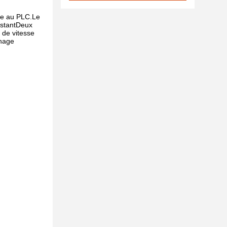
ise au PLC.Le
restantDeux
l de vitesse
inage