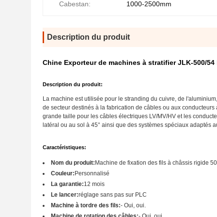
Cabestan:
1000-2500mm
Description du produit
Chine Exporteur de machines à stratifier JLK-500/5
Description du produit:
La machine est utilisée pour le stranding du cuivre, de l'aluminiu
de secteur destinés à la fabrication de câbles ou aux conducteurs 
grande taille pour les câbles électriques LV/MV/HV et les con
latéral ou au sol à 45° ainsi que des systèmes spéciaux adaptés au
Caractéristiques:
Nom du produit:
Machine de fixation des fils à châssis rigide 5
Couleur:
Personnalisé
La garantie:
12 mois
Le lancer:
réglage sans pas sur PLC
Machine à tordre des fils:
- Oui, oui.
Machine de rotation des câbles:
- Oui, oui.