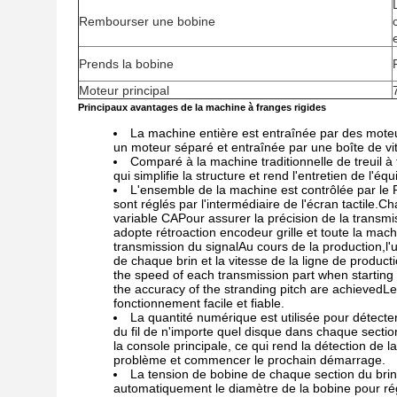
Rembourser une bobine
Prends la bobine
Moteur principal
Principaux avantages de la machine à franges rigides
La machine entière est entraînée par des moteurs
un moteur séparé et entraînée par une boîte de vi
Comparé à la machine traditionnelle de treuil à 
qui simplifie la structure et rend l'entretien de l'é
L'ensemble de la machine est contrôlée par le
sont réglés par l'intermédiaire de l'écran tactile
variable CAPour assurer la précision de la transmi
adopte rétroaction encodeur grille et toute la ma
transmission du signalAu cours de la production,l'ut
de chaque brin et la vitesse de la ligne de product
the speed of each transmission part when starting
the accuracy of the stranding pitch are achieved
fonctionnement facile et fiable.
La quantité numérique est utilisée pour détecter
du fil de n'importe quel disque dans chaque section d
la console principale, ce qui rend la détection de l
problème et commencer le prochain démarrage.
La tension de bobine de chaque section du brin
automatiquement le diamètre de la bobine pour régle