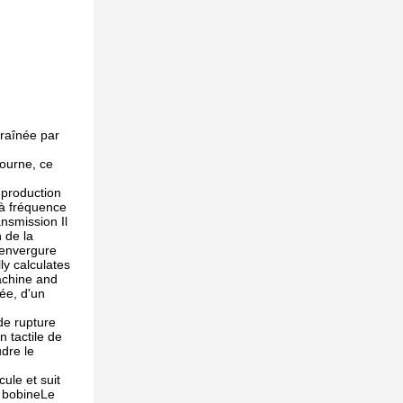
traînée par
tourne, ce
 production
 à fréquence
nsmission Il
 de la
l'envergure
ly calculates
achine and
ée, d'un
 de rupture
n tactile de
udre le
ule et suit
a bobineLe