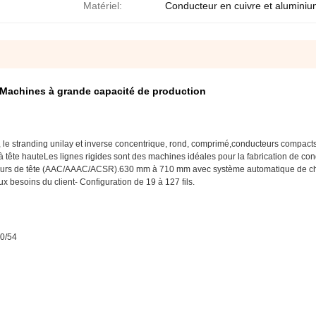
Matériel:
Conducteur en cuivre et alumini
4 Machines à grande capacité de production
m, le stranding unilay et inverse concentrique, rond, comprimé,conducteurs compact
à tête hauteLes lignes rigides sont des machines idéales pour la fabrication de co
ducteurs de tête (AAC/AAAC/ACSR).630 mm à 710 mm avec système automatique de 
x besoins du client- Configuration de 19 à 127 fils.
00/54