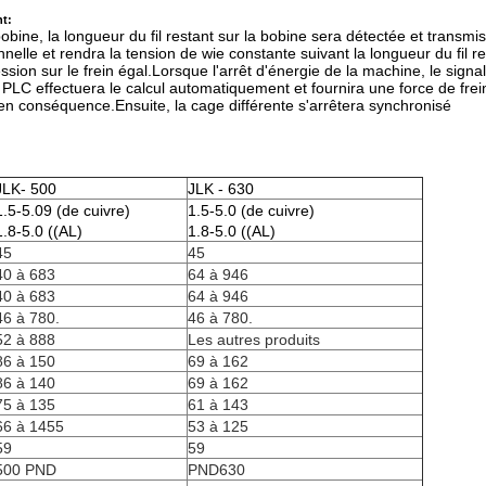
nt:
bobine, la longueur du fil restant sur la bobine sera détectée et transm
nelle et rendra la tension de wie constante suivant la longueur du fil 
ssion sur le frein égal.Lorsque l'arrêt d'énergie de la machine, le signa
PLC effectuera le calcul automatiquement et fournira une force de fre
en conséquence.Ensuite, la cage différente s'arrêtera synchronisé
JLK- 500
JLK - 630
1.5-5.09 (de cuivre)
1.5-5.0 (de cuivre)
1.8-5.0 ((AL)
1.8-5.0 ((AL)
45
45
40 à 683
64 à 946
40 à 683
64 à 946
46 à 780.
46 à 780.
52 à 888
Les autres produits
86 à 150
69 à 162
86 à 140
69 à 162
75 à 135
61 à 143
66 à 1455
53 à 125
59
59
500 PND
PND630