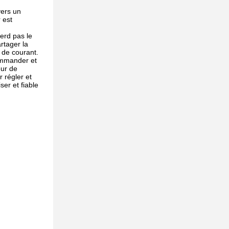
vers un
 est
erd pas le
rtager la
 de courant.
commander et
eur de
 régler et
er et fiable