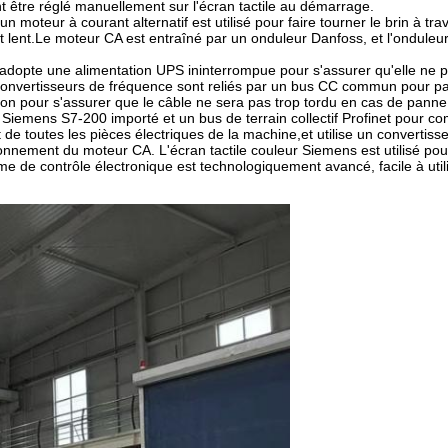
t être réglé manuellement sur l'écran tactile au démarrage.
 moteur à courant alternatif est utilisé pour faire tourner le brin à tra
 lent.Le moteur CA est entraîné par un onduleur Danfoss, et l'onduleur
dopte une alimentation UPS ininterrompue pour s'assurer qu'elle ne p
 convertisseurs de fréquence sont reliés par un bus CC commun pour pa
ion pour s'assurer que le câble ne sera pas trop tordu en cas de panne
Siemens S7-200 importé et un bus de terrain collectif Profinet pour 
e toutes les pièces électriques de la machine,et utilise un convertiss
onnement du moteur CA. L'écran tactile couleur Siemens est utilisé pour
e de contrôle électronique est technologiquement avancé, facile à utilis