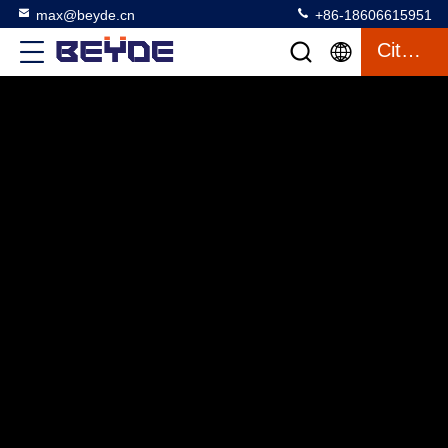
max@beyde.cn
+86-18606615951
Citation