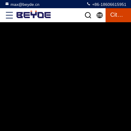
max@beyde.cn
+86-18606615951
Citation