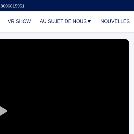
18606615951
VR SHOW
AU SUJET DE NOUS
NOUVELLES
Play
Video