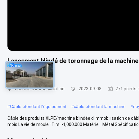
Lancement blindé de toronnage de la machine 
de XLPE
Machine d'immobilisation
2023-09-08
271 points 
#
Câble étendant l'équipement
#
câble étendant la machine
#
no
Câble des produits XLPE/machine blindée d'immobilisation de câbl
mois La vie de moule : Tirs >1,000,000 Matériel : Métal Spécification