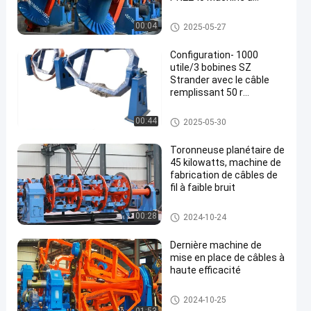
tourner le tambour avec
une puissance moteur de
machine de tornade de tambo
00:04
2025-05-27
22 kW et une vitesse de
ur
rotation de 50 r/min
Configuration- 1000
utile/3 bobines SZ
Strander avec le câble
remplissant 50 r
d'incidence minimum de
NSK
Machine d'immobilisation
00:44
2025-05-30
Toronneuse planétaire de
45 kilowatts, machine de
fabrication de câbles de
fil à faible bruit
toronneuse planétaire
00:28
2024-10-24
Dernière machine de
mise en place de câbles à
haute efficacité
Machine d'immobilisation
2024-10-25