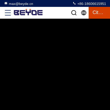
max@beyde.cn
+86-18606615951
Citation