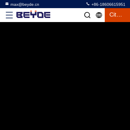
max@beyde.cn
+86-18606615951
Citation