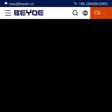
max@beyde.cn
+86-18606615951
Citation