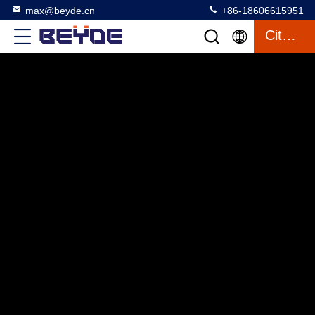
max@beyde.cn
+86-18606615951
Citation