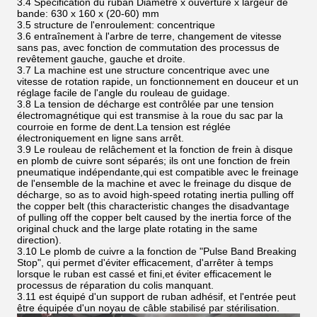
3.4 Spécification du ruban Diamètre x ouverture x largeur de
bande: 630 x 160 x (20-60) mm
3.5 structure de l'enroulement: concentrique
3.6 entraînement à l'arbre de terre, changement de vitesse
sans pas, avec fonction de commutation des processus de
revêtement gauche, gauche et droite.
3.7 La machine est une structure concentrique avec une
vitesse de rotation rapide, un fonctionnement en douceur et un
réglage facile de l'angle du rouleau de guidage.
3.8 La tension de décharge est contrôlée par une tension
électromagnétique qui est transmise à la roue du sac par la
courroie en forme de dent.La tension est réglée
électroniquement en ligne sans arrêt.
3.9 Le rouleau de relâchement et la fonction de frein à disque
en plomb de cuivre sont séparés; ils ont une fonction de frein
pneumatique indépendante,qui est compatible avec le freinage
de l'ensemble de la machine et avec le freinage du disque de
décharge, so as to avoid high-speed rotating inertia pulling off
the copper belt (this characteristic changes the disadvantage
of pulling off the copper belt caused by the inertia force of the
original chuck and the large plate rotating in the same
direction).
3.10 Le plomb de cuivre a la fonction de "Pulse Band Breaking
Stop", qui permet d'éviter efficacement, d'arrêter à temps
lorsque le ruban est cassé et fini,et éviter efficacement le
processus de réparation du colis manquant.
3.11 est équipé d'un support de ruban adhésif, et l'entrée peut
être équipée d'un noyau de câble stabilisé par stérilisation.