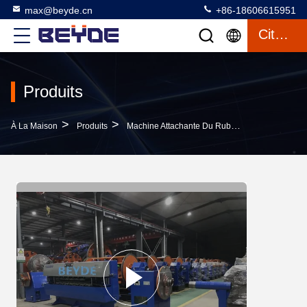
max@beyde.cn
+86-18606615951
Citation
Produits
>
>
À La Maison
Produits
Machine Attachante Du Ruban Adhésif De Câble