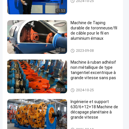
2024-10-25
adhésif de câble
01:53
Machine de Taping
durable de toronneuse/fil
de câble pour le fil en
aluminium émaux
Machine attachante du ruban
00:30
2023-09-08
adhésif de câble
Machine à ruban adhésif
non métallique de type
tangentiel excentrique à
grande vitesse sans pas
Machine attachante du ruban
00:31
2024-10-25
adhésif de câble
Ingénierie et support
630/6+12+18 Machine de
décapage planétaire à
grande vitesse
toronneuse planétaire