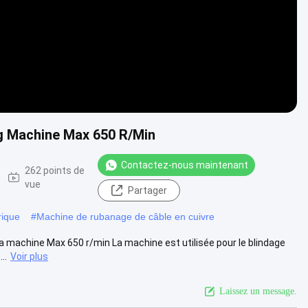
ng Machine Max 650 R/Min
Contactez-nous maintenant
262 points de
vue
Partager
rique
#
Machine de rubanage de câble en cuivre
 machine Max 650 r/min La machine est utilisée pour le blindage
..
Voir plus
Laissez un message.