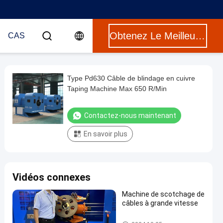
Obtenez Le Meilleur Prix
CAS
Type Pd630 Câble de blindage en cuivre
Taping Machine Max 650 R/Min
Contactez-nous maintenant
En savoir plus
Vidéos connexes
Machine de scotchage de
câbles à grande vitesse
Machine attachante du ruban