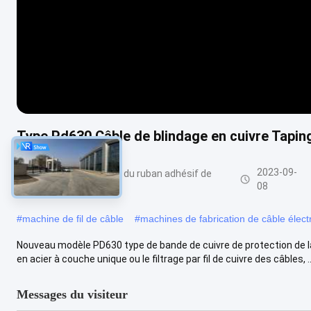
Type Pd630 Câble de blindage en cuivre Tapi
2023-09-
Machine attachante du ruban adhésif de
câble
08
#
machine de fil de câble
#
machines de fabrication de câble élect
Nouveau modèle PD630 type de bande de cuivre de protection de la
en acier à couche unique ou le filtrage par fil de cuivre des câbles, ...
Messages du visiteur