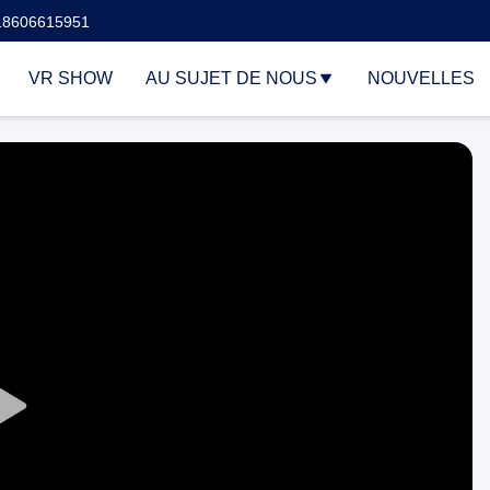
18606615951
VR SHOW
AU SUJET DE NOUS
NOUVELLES
Play
Video