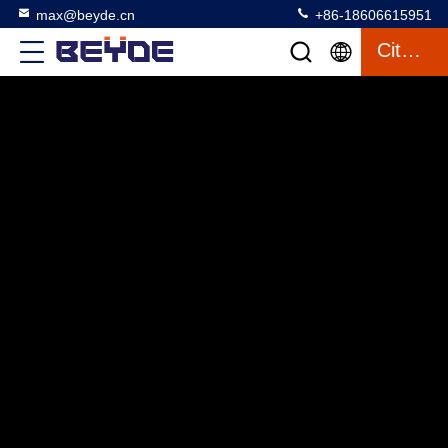
max@beyde.cn
+86-18606615951
Citation